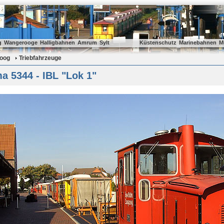
g
Wangerooge
Halligbahnen
Amrum
Sylt
Küstenschutz
Marinebahnen
M
oog
Triebfahrzeuge
 5344 - IBL "Lok 1"