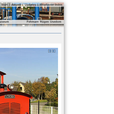
Start
|
Aktuell
|
Updates
|
Mitarbeiter-Index
useum
Fehmarn
Rügen
Usedom