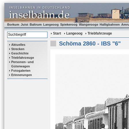
Borkum
Juist
Baltrum
Langeoog
Spiekeroog
Wangerooge
Halligbahnen
Amr
Start
Langeoog
Triebfahrzeuge
Schöma 2860 - IBS "6"
Aktuelles
Strecken
Geschichte
Triebfahrzeuge
Personen- und
Güterwagen
Fotogalerien
Erinnerungen