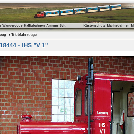
g
Wangerooge
Halligbahnen
Amrum
Sylt
Küstenschutz
Marinebahnen
M
oog
Triebfahrzeuge
18444 - IHS "V 1"