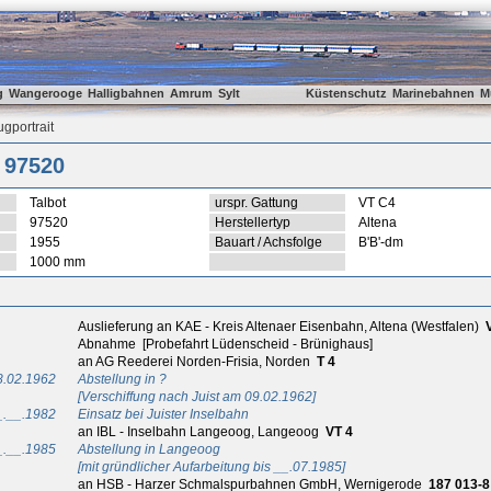
g
Wangerooge
Halligbahnen
Amrum
Sylt
Küstenschutz
Marinebahnen
M
gportrait
 97520
Talbot
urspr. Gattung
VT C4
97520
Herstellertyp
Altena
1955
Bauart / Achsfolge
B'B'-dm
1000 mm
Auslieferung an KAE - Kreis Altenaer Eisenbahn, Altena (Westfalen)
Abnahme [Probefahrt Lüdenscheid - Brünighaus]
an AG Reederei Norden-Frisia, Norden
T 4
8.02.1962
Abstellung in ?
[Verschiffung nach Juist am 09.02.1962]
_.__.1982
Einsatz bei Juister Inselbahn
an IBL - Inselbahn Langeoog, Langeoog
VT 4
_.__.1985
Abstellung in Langeoog
[mit gründlicher Aufarbeitung bis __.07.1985]
an HSB - Harzer Schmalspurbahnen GmbH, Wernigerode
187 013-8