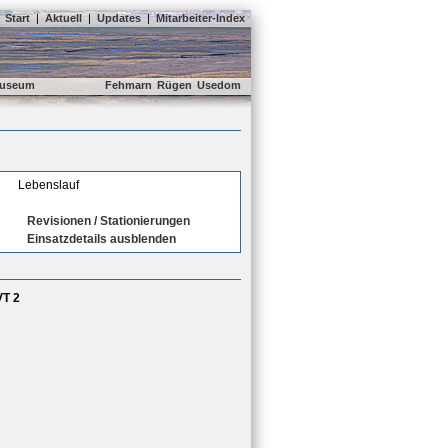
Start
|
Aktuell
|
Updates
|
Mitarbeiter-Index
useum
Fehmarn
Rügen
Usedom
Lebenslauf
Revisionen / Stationierungen
Einsatzdetails ausblenden
VT 2