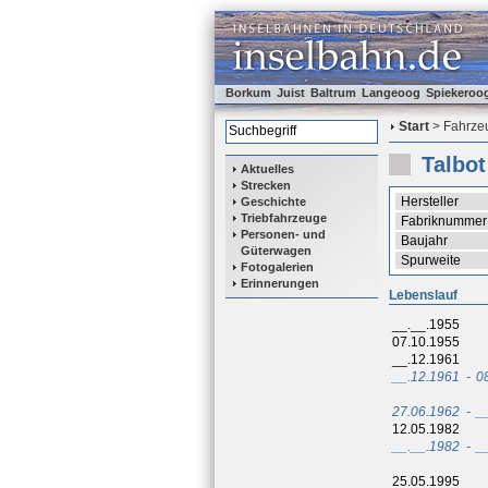
Borkum
Juist
Baltrum
Langeoog
Spiekeroo
Start
> Fahrzeu
Talbot
Aktuelles
Strecken
Hersteller
Geschichte
Triebfahrzeuge
Fabriknummer
Personen- und
Baujahr
Güterwagen
Spurweite
Fotogalerien
Erinnerungen
Lebenslauf
__.__.1955
07.10.1955
__.12.1961
__.12.1961
-
0
27.06.1962
-
_
12.05.1982
__.__.1982
-
_
25.05.1995