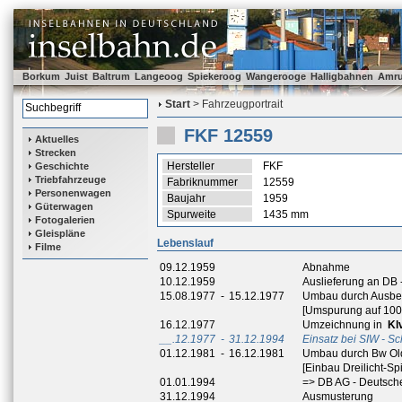
Borkum
Juist
Baltrum
Langeoog
Spiekeroog
Wangerooge
Halligbahnen
Amr
Start
> Fahrzeugportrait
FKF 12559
Aktuelles
Strecken
Hersteller
FKF
Geschichte
Triebfahrzeuge
Fabriknummer
12559
Personenwagen
Baujahr
1959
Güterwagen
Spurweite
1435 mm
Fotogalerien
Gleispläne
Lebenslauf
Filme
09.12.1959
Abnahme
10.12.1959
Auslieferung an DB
15.08.1977
-
15.12.1977
Umbau durch Ausb
[Umspurung auf 10
16.12.1977
Umzeichnung in
Kl
__.12.1977
-
31.12.1994
Einsatz bei SIW - S
01.12.1981
-
16.12.1981
Umbau durch Bw O
[Einbau Dreilicht-Sp
01.01.1994
=> DB AG - Deutsch
31.12.1994
Ausmusterung