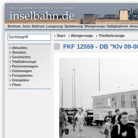
Borkum
Juist
Baltrum
Langeoog
Spiekeroog
Wangerooge
Halligbahnen
Amr
Start
Wangerooge
Triebfahrzeuge
FKF 12559 - DB "Klv 09-0
Aktuelles
Strecken
Geschichte
Triebfahrzeuge
Personenwagen
Güterwagen
Fotogalerien
Gleispläne
Filme