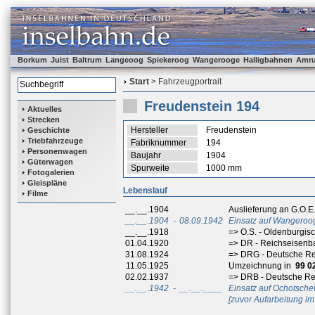
Borkum
Juist
Baltrum
Langeoog
Spiekeroog
Wangerooge
Halligbahnen
Amr
Start
> Fahrzeugportrait
Freudenstein 194
Aktuelles
Strecken
Hersteller
Freudenstein
Geschichte
Triebfahrzeuge
Fabriknummer
194
Personenwagen
Baujahr
1904
Güterwagen
Spurweite
1000 mm
Fotogalerien
Gleispläne
Lebenslauf
Filme
__.__.1904
Auslieferung an G.O.E
__.__.1904
-
08.09.1942
Einsatz auf Wangeroo
__.__.1918
=> O.S. - Oldenburgis
01.04.1920
=> DR - Reichseisenb
31.08.1924
=> DRG - Deutsche Re
11.05.1925
Umzeichnung in
99 0
02.02.1937
=> DRB - Deutsche R
__.__.1942
-
__.__.____
Einsatz auf Ochotsche
[zuvor Aufarbeitung im