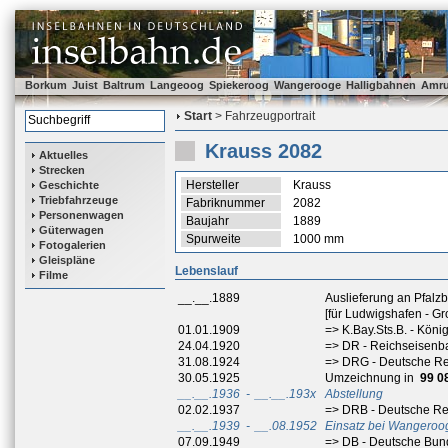
Borkum
Juist
Baltrum
Langeoog
Spiekeroog
Wangerooge
Halligbahnen
Amr
Start
> Fahrzeugportrait
Krauss 2082
Aktuelles
Strecken
Hersteller
Krauss
Geschichte
Triebfahrzeuge
Fabriknummer
2082
Personenwagen
Baujahr
1889
Güterwagen
Spurweite
1000 mm
Fotogalerien
Gleispläne
Lebenslauf
Filme
__.__.1889
Auslieferung an Pfalz
[für Ludwigshafen - G
01.01.1909
=> K.Bay.Sts.B. - Kön
24.04.1920
=> DR - Reichseisenb
31.08.1924
=> DRG - Deutsche Re
30.05.1925
Umzeichnung in
99 0
__.__.1936
-
__.__.193x
Abstellung
02.02.1937
=> DRB - Deutsche R
__.__.1939
-
__.08.1952
Einsatz bei Wangeroo
07.09.1949
=> DB - Deutsche Bu