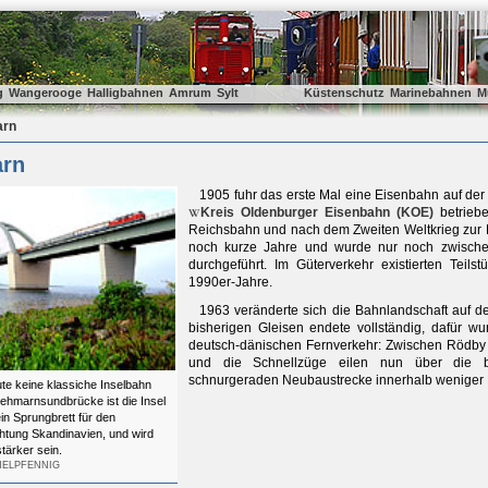
g
Wangerooge
Halligbahnen
Amrum
Sylt
Küstenschutz
Marinebahnen
M
arn
rn
1905 fuhr das erste Mal eine Eisenbahn auf de
Kreis Oldenburger Eisenbahn (KOE)
betrie
Reichsbahn und nach dem Zweiten Weltkrieg zur 
noch kurze Jahre und wurde nur noch zwische
durchgeführt. Im Güterverkehr existierten Teil
1990er-Jahre.
1963 veränderte sich die Bahnlandschaft auf de
bisherigen Gleisen endete vollständig, dafür w
deutsch-dänischen Fernverkehr: Zwischen Rödby u
und die Schnellzüge eilen nun über die 
schnurgeraden Neubaustrecke innerhalb weniger M
te keine klassiche Inselbahn
Fehmarnsundbrücke ist die Insel
in Sprungbrett für den
htung Skandinavien, und wird
tärker sein.
MELPFENNIG