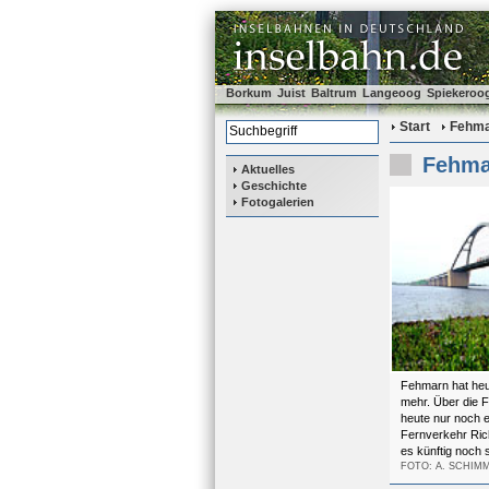
Borkum
Juist
Baltrum
Langeoog
Spiekeroo
Start
Fehm
Fehma
Aktuelles
Geschichte
Fotogalerien
Fehmarn hat heu
mehr. Über die 
heute nur noch e
Fernverkehr Ric
es künftig noch s
FOTO: A. SCHIM