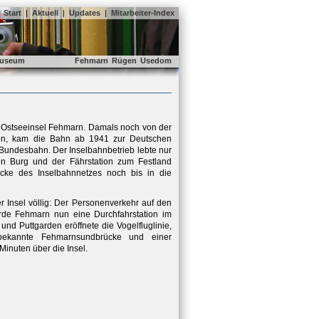
Start
|
Aktuell
|
Updates
|
Mitarbeiter-Index
useum
Fehmarn
Rügen
Usedom
r Ostseeinsel Fehmarn. Damals noch von der
ben, kam die Bahn ab 1941 zur Deutschen
Bundesbahn. Der Inselbahnbetrieb lebte nur
n Burg und der Fährstation zum Festland
stücke des Inselbahnnetzes noch bis in die
r Insel völlig: Der Personenverkehr auf den
urde Fehmarn nun eine Durchfahrstation im
nd Puttgarden eröffnete die Vogelfluglinie,
bekannte Fehmarnsundbrücke und einer
inuten über die Insel.