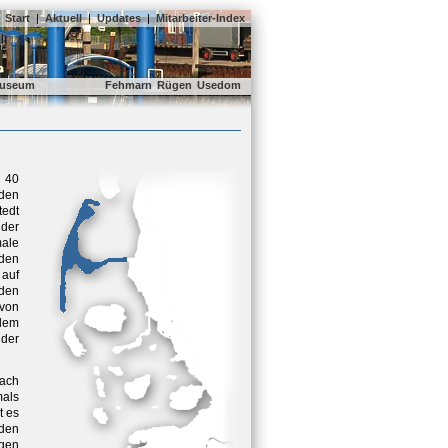
Start
|
Aktuell
|
Updates
|
Mitarbeiter-Index
useum
Fehmarn
Rügen
Usedom
d 40
nden
edt
 der
male
den
auf
den
 von
dem
 der
ach
als
t es
den
ngen