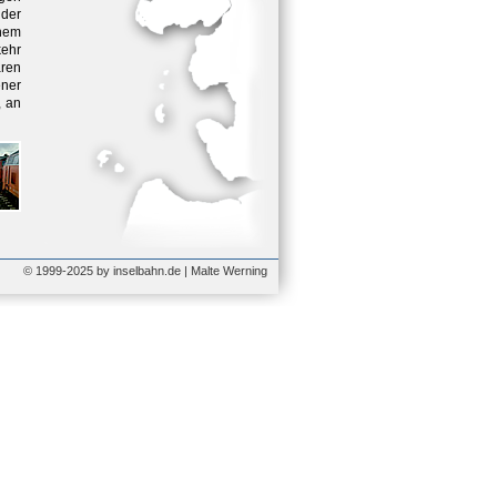
 der
chem
kehr
ren
ener
, an
© 1999-2025 by inselbahn.de | Malte Werning