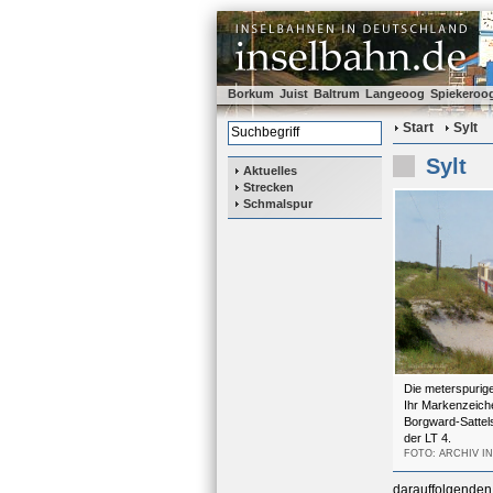
Borkum
Juist
Baltrum
Langeoog
Spiekeroo
Start
Sylt
Sylt
Aktuelles
Strecken
Schmalspur
Die meterspurige
Ihr Markenzeich
Borgward-Sattel
der LT 4.
FOTO: ARCHIV I
darauffolgenden