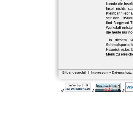
konnte die Inse
Insel nichts s
Kleinbahnliebhab
seit den 1950e
fünf Borgward-T
Werkstatt entst
die heute nur no
In diesem Ka
Schmalspurbahn
Hauptstrecke
. 
Menü zu erreich
Bilder gesucht!
|
Impressum + Datenschutz