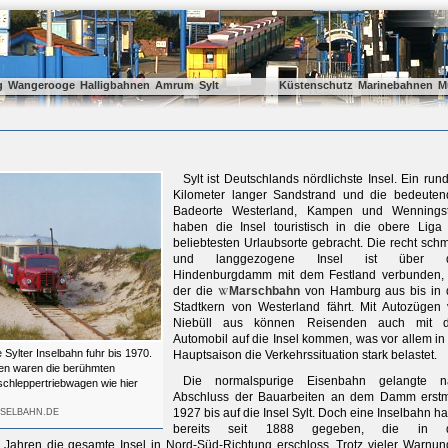
g
Wangerooge
Halligbahnen
Amrum
Sylt
Küstenschutz
Marinebahnen
M
Sylt ist Deutschlands nördlichste Insel. Ein run
Kilometer langer Sandstrand und die bedeute
Badeorte Westerland, Kampen und Wenningst
haben die Insel touristisch in die obere Liga
beliebtesten Urlaubsorte gebracht. Die recht sch
und langgezogene Insel ist über 
Hindenburgdamm mit dem Festland verbunden, 
der die
Marschbahn
von Hamburg aus bis in 
Stadtkern von Westerland fährt. Mit Autozügen
Niebüll aus können Reisenden auch mit 
Automobil auf die Insel kommen, was vor allem in
 Sylter Inselbahn fuhr bis 1970.
Hauptsaison die Verkehrssituation stark belastet.
en waren die berühmten
Die normalspurige Eisenbahn gelangte n
schleppertriebwagen wie hier
Abschluss der Bauarbeiten an dem Damm erstm
1927 bis auf die Insel Sylt. Doch eine Inselbahn ha
NSELBAHN.DE
bereits seit 1888 gegeben, die in 
 Jahren die gesamte Insel in Nord-Süd-Richtung erschloss. Trotz vieler Warnu