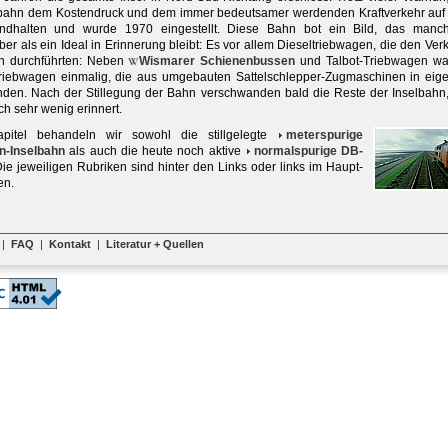
lbahn dem Kostendruck und dem immer bedeutsamer werdenden Kraftverkehr auf
tandhalten und wurde 1970 eingestellt. Diese Bahn bot ein Bild, das man
er als ein Ideal in Erinnerung bleibt: Es vor allem Dieseltriebwagen, die den Ver
rn durchführten: Neben
Wismarer Schienenbussen
und Talbot-Triebwagen wa
riebwagen einmalig, die aus umgebauten Sattelschlepper-Zugmaschinen in eig
anden. Nach der Stillegung der Bahn verschwanden bald die Reste der Inselbahn
ch sehr wenig erinnert.
pitel behandeln wir sowohl die stillgelegte
meterspurige
-Inselbahn
als auch die heute noch aktive
normalspurige DB-
Die jeweiligen Rubriken sind hinter den Links oder links im Haupt-
en.
|
FAQ
|
Kontakt
|
Literatur + Quellen