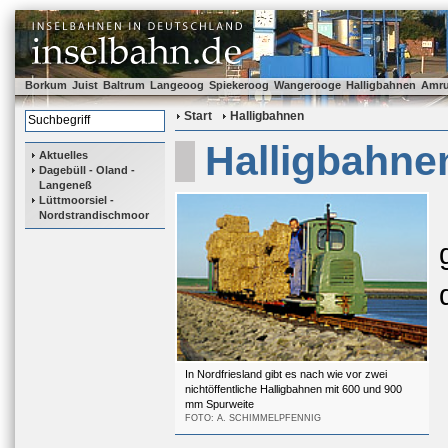
Borkum
Juist
Baltrum
Langeoog
Spiekeroog
Wangerooge
Halligbahnen
Amr
Start
Halligbahnen
Halligbahne
Aktuelles
Dagebüll - Oland -
Langeneß
Lüttmoorsiel -
Nordstrandischmoor
In Nordfriesland gibt es nach wie vor zwei
nichtöffentliche Halligbahnen mit 600 und 900
mm Spurweite
FOTO: A. SCHIMMELPFENNIG