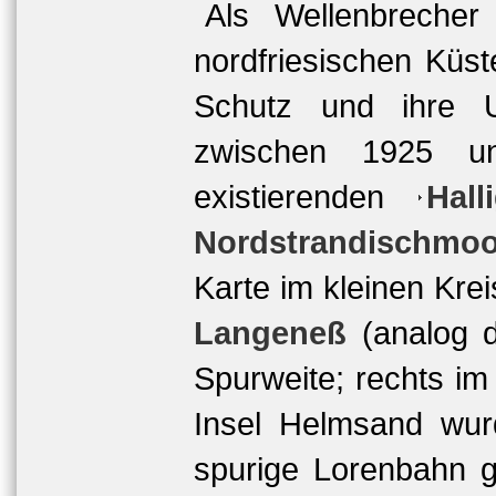
Als Wellenbrecher
nordfriesischen Küs
Schutz und ihre U
zwischen 1925 u
existierenden
Hal
Nordstrandischmoo
Karte im kleinen Kre
Langeneß
(analog 
Spurweite; rechts im
Insel Helmsand wu
spurige Lorenbahn ge