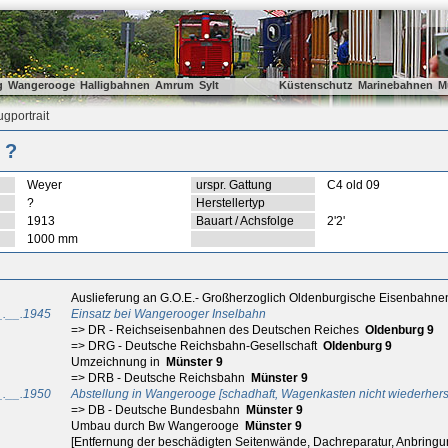
g
Wangerooge
Halligbahnen
Amrum
Sylt
Küstenschutz
Marinebahnen
M
gportrait
 ?
Weyer
urspr. Gattung
C4 old 09
?
Herstellertyp
1913
Bauart / Achsfolge
2'2'
1000 mm
Auslieferung an G.O.E.- Großherzoglich Oldenburgische Eisenbahne
_.__.1945
Einsatz bei Wangerooger Inselbahn
=> DR - Reichseisenbahnen des Deutschen Reiches
Oldenburg 9
=> DRG - Deutsche Reichsbahn-Gesellschaft
Oldenburg 9
Umzeichnung in
Münster 9
=> DRB - Deutsche Reichsbahn
Münster 9
_.__.1950
Abstellung in Wangerooge
[schadhaft, Wagenkasten nicht wiederherst
=> DB - Deutsche Bundesbahn
Münster 9
Umbau durch Bw Wangerooge
Münster 9
[Entfernung der beschädigten Seitenwände, Dachreparatur, Anbring