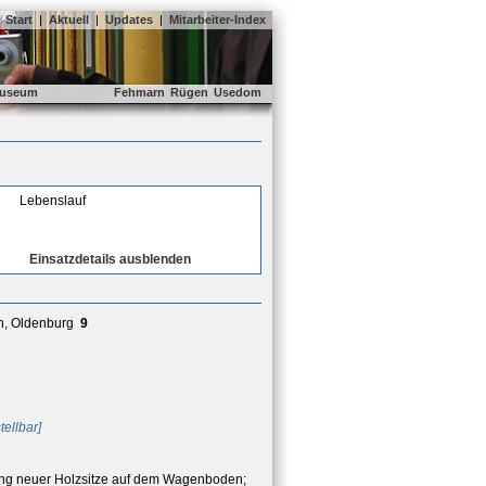
Start
|
Aktuell
|
Updates
|
Mitarbeiter-Index
useum
Fehmarn
Rügen
Usedom
Lebenslauf
Einsatzdetails ausblenden
n, Oldenburg
9
ellbar]
ung neuer Holzsitze auf dem Wagenboden;