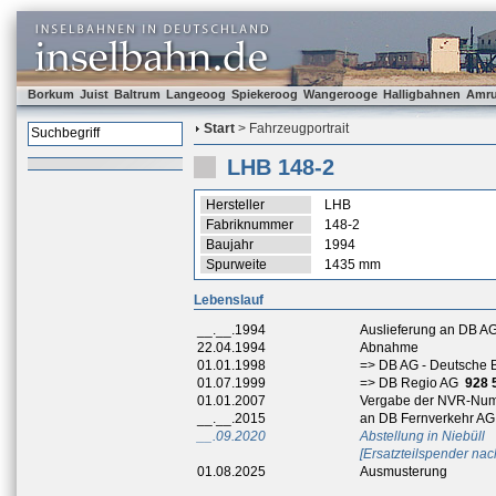
Borkum
Juist
Baltrum
Langeoog
Spiekeroog
Wangerooge
Halligbahnen
Amr
Start
> Fahrzeugportrait
LHB 148-2
Hersteller
LHB
Fabriknummer
148-2
Baujahr
1994
Spurweite
1435 mm
Lebenslauf
__.__.1994
Auslieferung an DB AG
22.04.1994
Abnahme
01.01.1998
=> DB AG - Deutsche 
01.07.1999
=> DB Regio AG
928 
01.01.2007
Vergabe der NVR-Nu
__.__.2015
an DB Fernverkehr AG
__.09.2020
Abstellung in Niebüll
[Ersatzteilspender na
01.08.2025
Ausmusterung