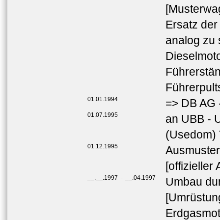
[Musterwag
Ersatz der
analog zu 
Dieselmot
Führerstä
Führerpult
01.01.1994
=> DB AG 
01.07.1995
an UBB - 
(Usedom)
01.12.1995
Ausmuste
[offiziell
__.__.1997
-
__.04.1997
Umbau du
[Umrüstung
Erdgasmoto