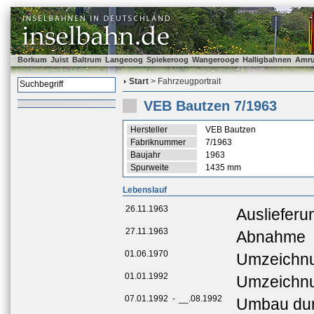
Borkum
Juist
Baltrum
Langeoog
Spiekeroog
Wangerooge
Halligbahnen
Amr
Start
> Fahrzeugportrait
VEB Bautzen 7/1963
Hersteller
VEB Bautzen
Fabriknummer
7/1963
Baujahr
1963
Spurweite
1435 mm
Lebenslauf
26.11.1963
Ausliefer
27.11.1963
Abnahme
01.06.1970
Umzeichnu
01.01.1992
Umzeichnu
07.01.1992
-
__.08.1992
Umbau dur