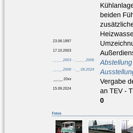
Kühlanlag
beiden Füh
zusätzlich
Heizwasse
23.08.1997
Umzeichnu
17.10.2003
Außerdien
__.__.2003
-
__.__.2006
Abstellung
__.__.2006
-
__.09.2024
Ausstellun
__.__.20xx
Vergabe 
15.09.2024
an TEV - T
0
Fotos