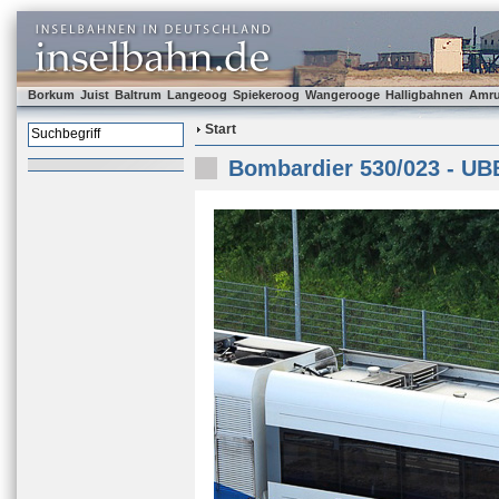
Borkum
Juist
Baltrum
Langeoog
Spiekeroog
Wangerooge
Halligbahnen
Amr
Start
Bombardier 530/023 - UB