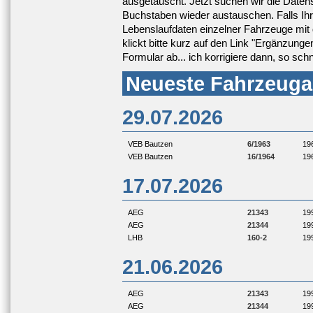
ausgetauscht. Jetzt suchen wir die Datens
Buchstaben wieder austauschen. Falls Ih
Lebenslaufdaten einzelner Fahrzeuge mit 
klickt bitte kurz auf den Link "Ergänzung
Formular ab... ich korrigiere dann, so schn
Neueste Fahrzeuga
29.07.2026
VEB Bautzen
6/1963
19
VEB Bautzen
16/1964
19
17.07.2026
AEG
21343
19
AEG
21344
19
LHB
160-2
19
21.06.2026
AEG
21343
19
AEG
21344
19