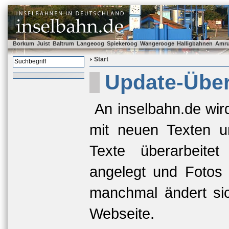
Borkum
Juist
Baltrum
Langeoog
Spiekeroog
Wangerooge
Halligbahnen
Amr
Start
Update-Über
An inselbahn.de wir
mit neuen Texten u
Texte überarbeite
angelegt und Fotos 
manchmal ändert si
Webseite.