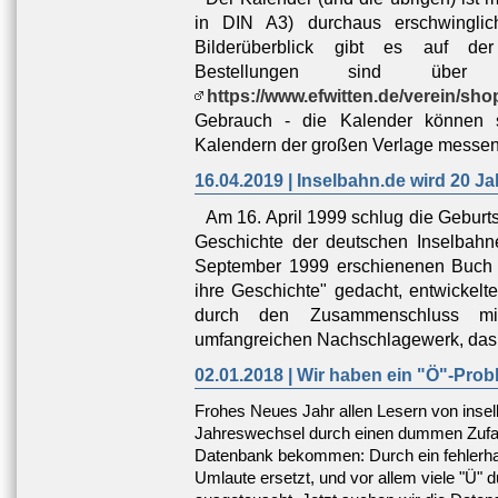
in DIN A3) durchaus erschwinglic
Bilderüberblick gibt es auf de
Bestellungen sind über
https://www.efwitten.de/verein/sho
Gebrauch - die Kalender können 
Kalendern der großen Verlage messen
16.04.2019 | Inselbahn.de wird 20 Jah
Am 16. April 1999 schlug die Geburts
Geschichte der deutschen Inselbah
September 1999 erschienenen Buch
ihre Geschichte" gedacht, entwickelt
durch den Zusammenschluss m
umfangreichen Nachschlagewerk, das e
02.01.2018 | Wir haben ein "Ö"-Prob
Frohes Neues Jahr allen Lesern von inse
Jahreswechsel durch einen dummen Zufall
Datenbank bekommen: Durch ein fehlerhaf
Umlaute ersetzt, und vor allem viele "Ü"