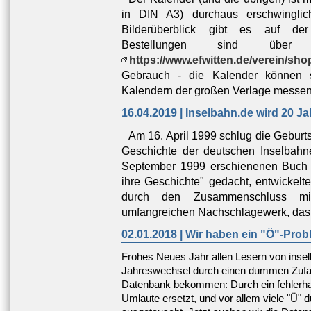
in DIN A3) durchaus erschwinglic
Bilderüberblick gibt es auf de
Bestellungen sind über
https://www.efwitten.de/verein/sho
Gebrauch - die Kalender können 
Kalendern der großen Verlage messen
16.04.2019 | Inselbahn.de wird 20 Jah
Am 16. April 1999 schlug die Geburts
Geschichte der deutschen Inselbah
September 1999 erschienenen Buch
ihre Geschichte" gedacht, entwickelt
durch den Zusammenschluss m
umfangreichen Nachschlagewerk, das e
02.01.2018 | Wir haben ein "Ö"-Prob
Frohes Neues Jahr allen Lesern von inse
Jahreswechsel durch einen dummen Zufall
Datenbank bekommen: Durch ein fehlerhaf
Umlaute ersetzt, und vor allem viele "Ü"