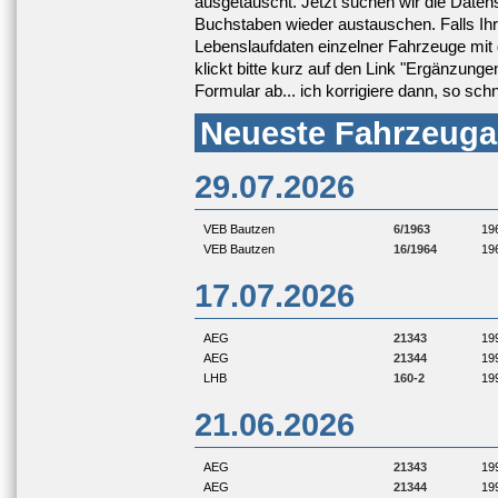
ausgetauscht. Jetzt suchen wir die Datens
Buchstaben wieder austauschen. Falls Ih
Lebenslaufdaten einzelner Fahrzeuge mit 
klickt bitte kurz auf den Link "Ergänzung
Formular ab... ich korrigiere dann, so schn
Neueste Fahrzeuga
29.07.2026
VEB Bautzen
6/1963
19
VEB Bautzen
16/1964
19
17.07.2026
AEG
21343
19
AEG
21344
19
LHB
160-2
19
21.06.2026
AEG
21343
19
AEG
21344
19