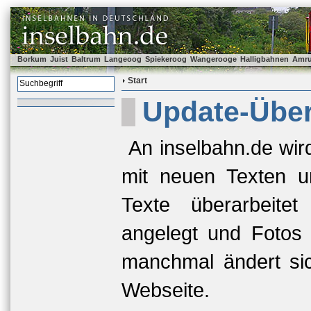
Borkum
Juist
Baltrum
Langeoog
Spiekeroog
Wangerooge
Halligbahnen
Amr
Start
Update-Über
An inselbahn.de wir
mit neuen Texten u
Texte überarbeite
angelegt und Fotos 
manchmal ändert si
Webseite.