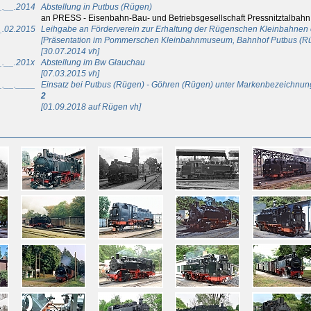
_.__.2014
Abstellung in Putbus (Rügen)
an PRESS - Eisenbahn-Bau- und Betriebsgesellschaft Pressnitztalbahn
_.02.2015
Leihgabe an Förderverein zur Erhaltung der Rügenschen Kleinbahnen e
[Präsentation im Pommerschen Kleinbahnmuseum, Bahnhof Putbus (R
[30.07.2014 vh]
_.__.201x
Abstellung im Bw Glauchau
[07.03.2015 vh]
_.__.____
Einsatz bei Putbus (Rügen) - Göhren (Rügen) unter Markenbezeichn
2
[01.09.2018 auf Rügen vh]