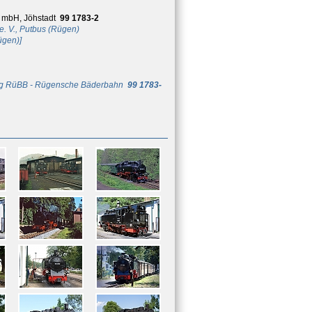
 mbH, Jöhstadt
99 1783-2
. V., Putbus (Rügen)
ügen)]
ung RüBB - Rügensche Bäderbahn
99 1783-