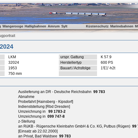
g
Wangerooge
Halligbahnen
Amrum
Sylt
Küstenschutz
Marinebahnen
M
gportrait
2024
LKM
urspr. Gattung
K 57.9
32024
Herstellertyp
600 PS
1953
Bauart / Achsfolge
1'E1'-h2t
750 mm
Auslieferung an DR - Deutsche Reichsbahn
99 783
Abnahme
Probefahrt [Hainsberg - Kipsdorf]
Indienststellung [Rbd Dresden]
Umzeichnung in
99 1783-2
Umzeichnung in
099 747-8
z-Stellung
an RüKB - Rügensche Kleinbahn GmbH & Co. KG, Putbus (Rügen)
99 
[Einsatz ab 22.02.2000]
an Privat, Bad Waldsee
99 783