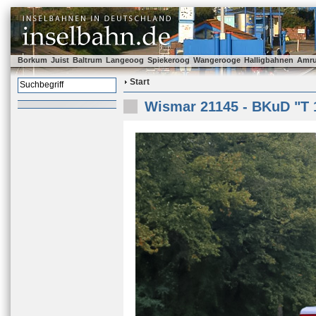
Borkum
Juist
Baltrum
Langeoog
Spiekeroog
Wangerooge
Halligbahnen
Amr
Start
Wismar 21145 - BKuD "T 