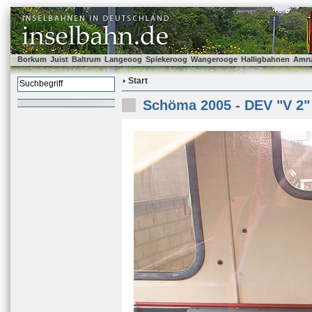
Borkum
Juist
Baltrum
Langeoog
Spiekeroog
Wangerooge
Halligbahnen
Amr
Start
Schöma 2005 - DEV "V 2"