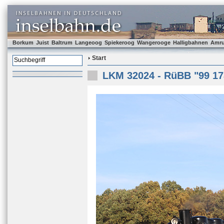
Borkum
Juist
Baltrum
Langeoog
Spiekeroog
Wangerooge
Halligbahnen
Amr
Start
LKM 32024 - RüBB "99 17