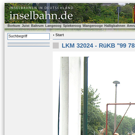
Borkum
Juist
Baltrum
Langeoog
Spiekeroog
Wangerooge
Halligbahnen
Amr
Start
LKM 32024 - RüKB "99 78