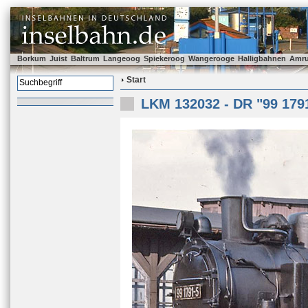
Borkum
Juist
Baltrum
Langeoog
Spiekeroog
Wangerooge
Halligbahnen
Amr
Start
LKM 132032 - DR "99 179