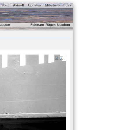
Start
|
Aktuell
|
Updates
|
Mitarbeiter-Index
useum
Fehmarn
Rügen
Usedom