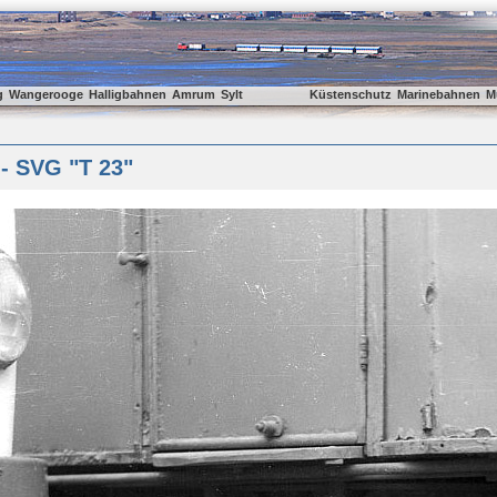
g
Wangerooge
Halligbahnen
Amrum
Sylt
Küstenschutz
Marinebahnen
M
- SVG "T 23"