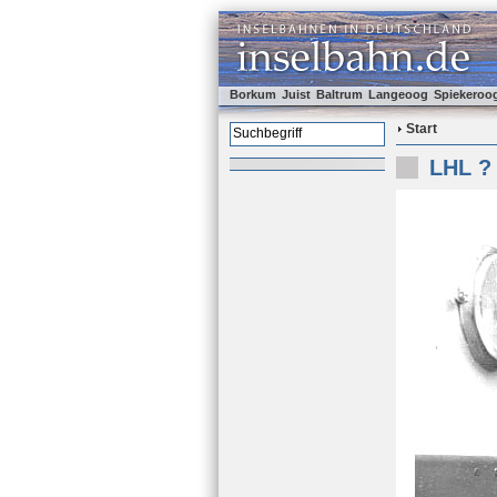
Borkum
Juist
Baltrum
Langeoog
Spiekeroo
Start
LHL ? 