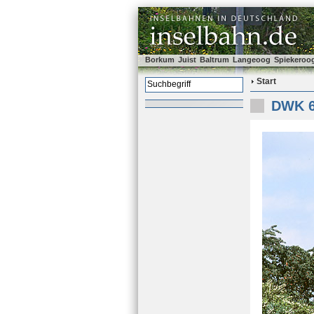
Borkum
Juist
Baltrum
Langeoog
Spiekeroo
Start
DWK 62