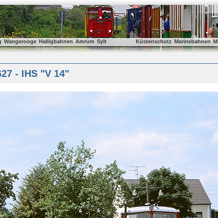
g
Wangerooge
Halligbahnen
Amrum
Sylt
Küstenschutz
Marinebahnen
M
7 - IHS "V 14"