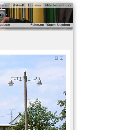
Start
|
Aktuell
|
Updates
|
Mitarbeiter-Index
useum
Fehmarn
Rügen
Usedom