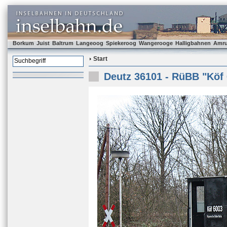
Borkum
Juist
Baltrum
Langeoog
Spiekeroog
Wangerooge
Halligbahnen
Amr
Start
Deutz 36101 - RüBB "Köf