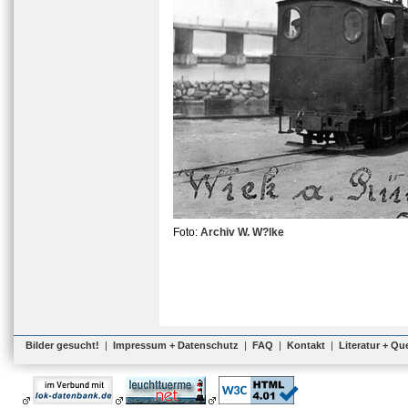
Foto:
Archiv W. W?lke
Bilder gesucht!
|
Impressum + Datenschutz
|
FAQ
|
Kontakt
|
Literatur + Qu