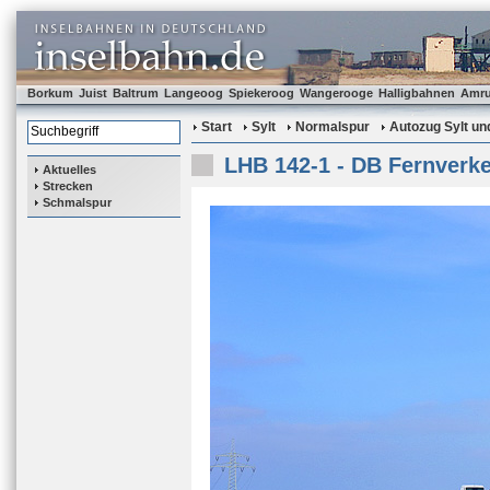
Borkum
Juist
Baltrum
Langeoog
Spiekeroog
Wangerooge
Halligbahnen
Amr
Start
Sylt
Normalspur
Autozug Sylt und
LHB 142-1 - DB Fernverke
Aktuelles
Strecken
Schmalspur