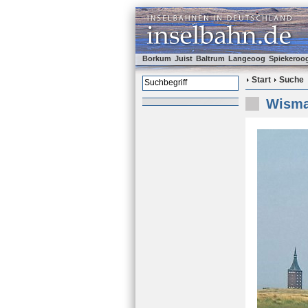
Borkum
Juist
Baltrum
Langeoog
Spiekeroo
Start
Suche
Wisma