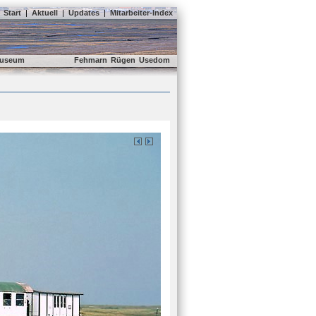
Start
|
Aktuell
|
Updates
|
Mitarbeiter-Index
useum
Fehmarn
Rügen
Usedom