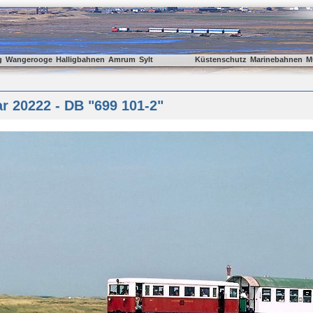
g
Wangerooge
Halligbahnen
Amrum
Sylt
Küstenschutz
Marinebahnen
M
r 20222 - DB "699 101-2"