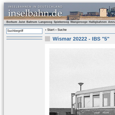
Borkum
Juist
Baltrum
Langeoog
Spiekeroog
Wangerooge
Halligbahnen
Amr
Start
Suche
Wismar 20222 - IBS "5"