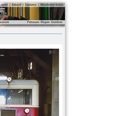
Start
|
Aktuell
|
Updates
|
Mitarbeiter-Index
useum
Fehmarn
Rügen
Usedom