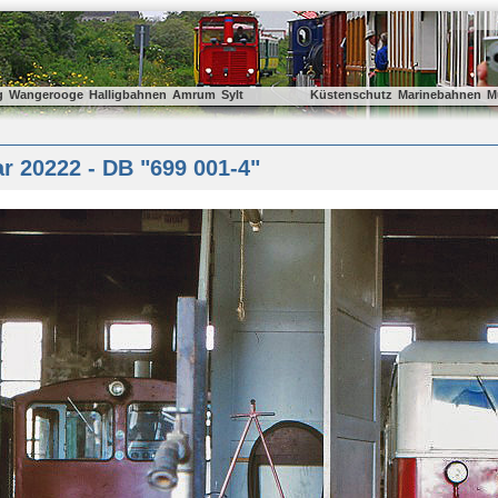
g
Wangerooge
Halligbahnen
Amrum
Sylt
Küstenschutz
Marinebahnen
M
r 20222 - DB "699 001-4"