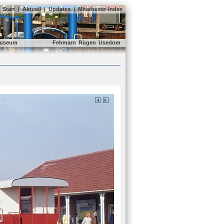
Start
|
Aktuell
|
Updates
|
Mitarbeiter-Index
useum
Fehmarn
Rügen
Usedom