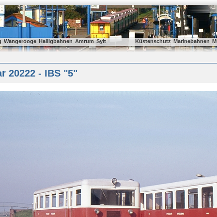
g
Wangerooge
Halligbahnen
Amrum
Sylt
Küstenschutz
Marinebahnen
M
 20222 - IBS "5"