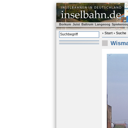
Borkum
Juist
Baltrum
Langeoog
Spiekeroo
Start
Suche
Wismar