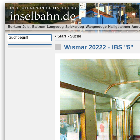
Borkum
Juist
Baltrum
Langeoog
Spiekeroog
Wangerooge
Halligbahnen
Amr
Start
Suche
Wismar 20222 - IBS "5"