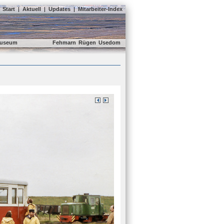
Start
|
Aktuell
|
Updates
|
Mitarbeiter-Index
useum
Fehmarn
Rügen
Usedom