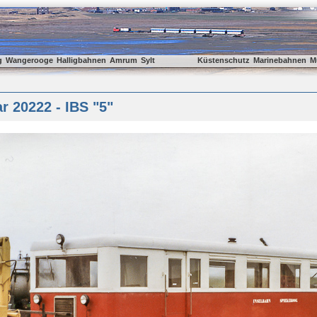
g
Wangerooge
Halligbahnen
Amrum
Sylt
Küstenschutz
Marinebahnen
M
 20222 - IBS "5"