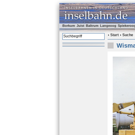
Borkum
Juist
Baltrum
Langeoog
Spiekeroo
Start
Suche
Wismar