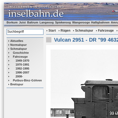
Borkum
Juist
Baltrum
Langeoog
Spiekeroog
Wangerooge
Halligbahnen
Amr
Start
Rügen
Schmalspur
Fahrzeuge
Vulcan 2951 - DR "99 463
Aktuelles
Normalspur
Schmalspur
Geschichte
Fahrzeuge
1949-1970
1970-1991
1992-1995
1996-2007
2008-
Putbus-Binz-Göhren
Breitspur