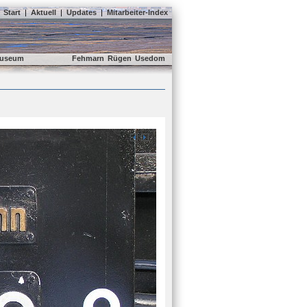
Start
|
Aktuell
|
Updates
|
Mitarbeiter-Index
useum
Fehmarn
Rügen
Usedom