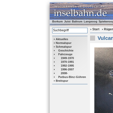
Borkum
Juist
Baltrum
Langeoog
Spiekeroo
Start
Rüge
Vulcan
Aktuelles
Normalspur
Schmalspur
Geschichte
Fahrzeuge
1949-1970
1970-1991
1992-1995
1996-2007
2008-
Putbus-Binz-Göhren
Breitspur