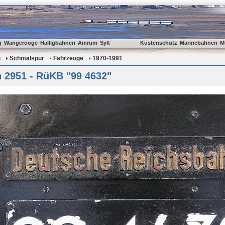
g
Wangerooge
Halligbahnen
Amrum
Sylt
Küstenschutz
Marinebahnen
M
n
Schmalspur
Fahrzeuge
1970-1991
 2951 - RüKB "99 4632"