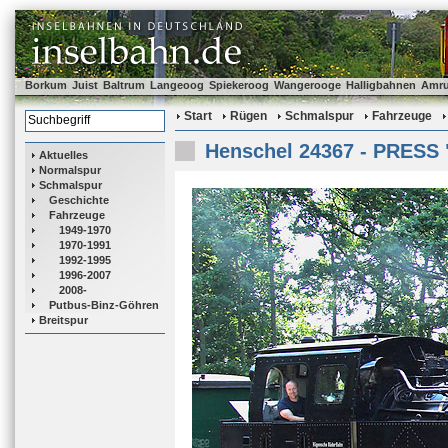
Borkum
Juist
Baltrum
Langeoog
Spiekeroog
Wangerooge
Halligbahnen
Amr
Start
Rügen
Schmalspur
Fahrzeuge
Henschel 24367 - PRESS 
Aktuelles
Normalspur
Schmalspur
Geschichte
Fahrzeuge
1949-1970
1970-1991
1992-1995
1996-2007
2008-
Putbus-Binz-Göhren
Breitspur