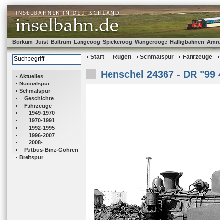
Borkum
Juist
Baltrum
Langeoog
Spiekeroog
Wangerooge
Halligbahnen
Amr
Start
Rügen
Schmalspur
Fahrzeuge
Henschel 24367 - DR "99 
Aktuelles
Normalspur
Schmalspur
Geschichte
Fahrzeuge
1949-1970
1970-1991
1992-1995
1996-2007
2008-
Putbus-Binz-Göhren
Breitspur