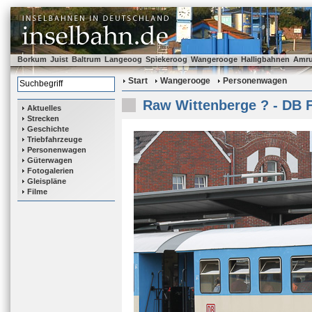
Borkum
Juist
Baltrum
Langeoog
Spiekeroog
Wangerooge
Halligbahnen
Amr
Start
Wangerooge
Personenwagen
Raw Wittenberge ? - DB F
Aktuelles
Strecken
Geschichte
Triebfahrzeuge
Personenwagen
Güterwagen
Fotogalerien
Gleispläne
Filme