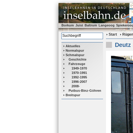
Borkum
Juist
Baltrum
Langeoog
Spiekeroo
Start
Rüge
Deutz
Aktuelles
Normalspur
Schmalspur
Geschichte
Fahrzeuge
1949-1970
1970-1991
1992-1995
1996-2007
2008-
Putbus-Binz-Göhren
Breitspur