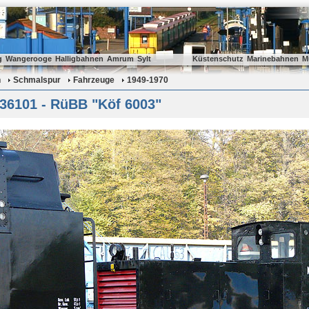
g
Wangerooge
Halligbahnen
Amrum
Sylt
Küstenschutz
Marinebahnen
M
n
Schmalspur
Fahrzeuge
1949-1970
 36101 - RüBB "Köf 6003"