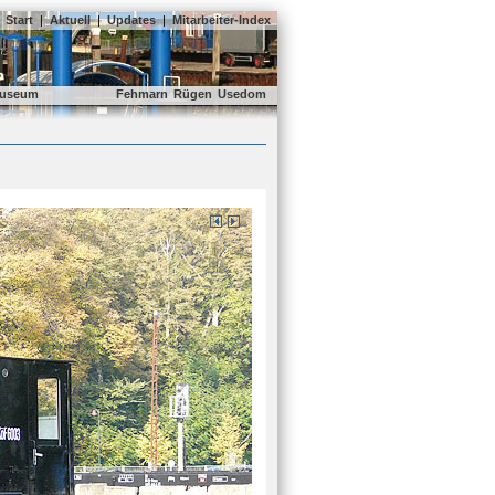
Start
|
Aktuell
|
Updates
|
Mitarbeiter-Index
useum
Fehmarn
Rügen
Usedom