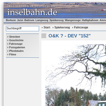
Borkum
Juist
Baltrum
Langeoog
Spiekeroog
Wangerooge
Halligbahnen
Amr
Start
Spiekeroog
Fahrzeuge
O&K ? - DEV "152"
Strecken
Geschichte
Fahrzeuge
Fotogalerien
Pferdebahn
Filme