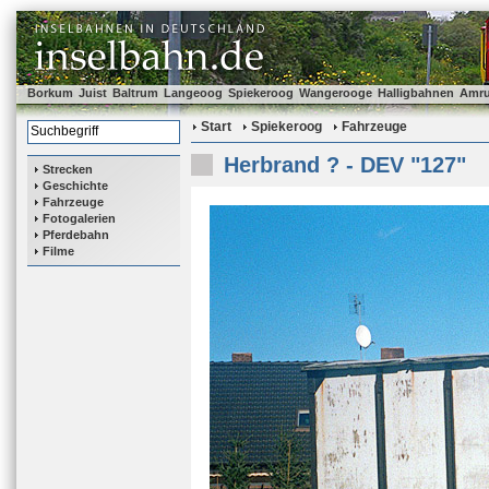
Borkum
Juist
Baltrum
Langeoog
Spiekeroog
Wangerooge
Halligbahnen
Amr
Start
Spiekeroog
Fahrzeuge
Herbrand ? - DEV "127"
Strecken
Geschichte
Fahrzeuge
Fotogalerien
Pferdebahn
Filme