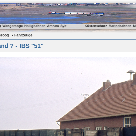
g
Wangerooge
Halligbahnen
Amrum
Sylt
Küstenschutz
Marinebahnen
M
eroog
Fahrzeuge
nd ? - IBS "51"