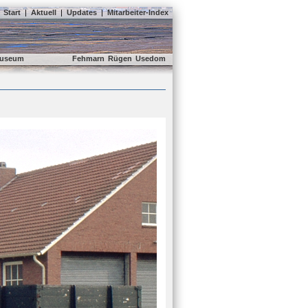
Start
|
Aktuell
|
Updates
|
Mitarbeiter-Index
useum
Fehmarn
Rügen
Usedom