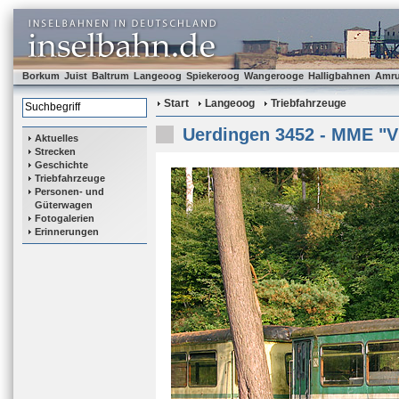
Borkum
Juist
Baltrum
Langeoog
Spiekeroog
Wangerooge
Halligbahnen
Amr
Start
Langeoog
Triebfahrzeuge
Uerdingen 3452 - MME "V
Aktuelles
Strecken
Geschichte
Triebfahrzeuge
Personen- und
Güterwagen
Fotogalerien
Erinnerungen