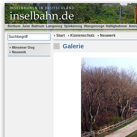
Borkum
Juist
Baltrum
Langeoog
Spiekeroog
Wangerooge
Halligbahnen
Amr
Start
Küstenschutz
Neuwerk
Galerie
Minsener Oog
Neuwerk