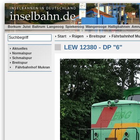
Borkum
Juist
Baltrum
Langeoog
Spiekeroog
Wangerooge
Halligbahnen
Amr
Start
Rügen
Breitspur
Fährbahnhof M
LEW 12380 - DP "6"
Aktuelles
Normalspur
Schmalspur
Breitspur
Fährbahnhof Mukran