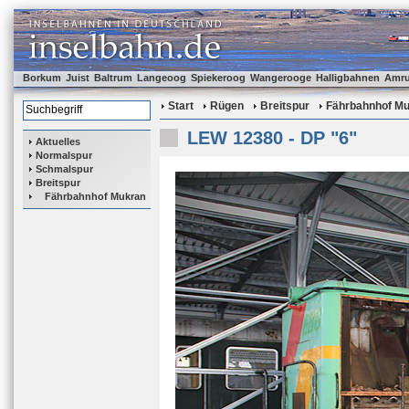
Borkum
Juist
Baltrum
Langeoog
Spiekeroog
Wangerooge
Halligbahnen
Amr
Start
Rügen
Breitspur
Fährbahnhof M
LEW 12380 - DP "6"
Aktuelles
Normalspur
Schmalspur
Breitspur
Fährbahnhof Mukran