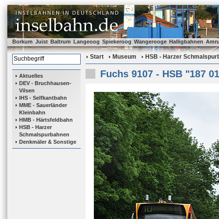
Borkum
Juist
Baltrum
Langeoog
Spiekeroog
Wangerooge
Halligbahnen
Amr
Start
Museum
HSB - Harzer Schmalspur
Fuchs 9107 - HSB "187 01
Aktuelles
DEV - Bruchhausen-
Vilsen
IHS - Selfkantbahn
MME - Sauerländer
Kleinbahn
HMB - Härtsfeldbahn
HSB - Harzer
Schmalspurbahnen
Denkmäler & Sonstige