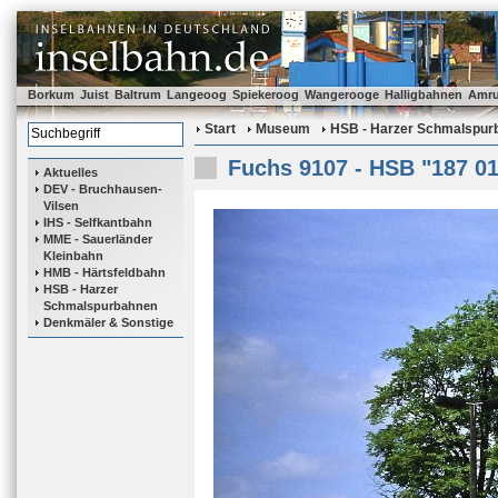
Borkum
Juist
Baltrum
Langeoog
Spiekeroog
Wangerooge
Halligbahnen
Amr
Start
Museum
HSB - Harzer Schmalspur
Fuchs 9107 - HSB "187 01
Aktuelles
DEV - Bruchhausen-
Vilsen
IHS - Selfkantbahn
MME - Sauerländer
Kleinbahn
HMB - Härtsfeldbahn
HSB - Harzer
Schmalspurbahnen
Denkmäler & Sonstige