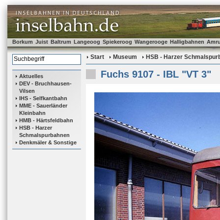
Borkum
Juist
Baltrum
Langeoog
Spiekeroog
Wangerooge
Halligbahnen
Amr
Start
Museum
HSB - Harzer Schmalspur
Fuchs 9107 - IBL "VT 3"
Aktuelles
DEV - Bruchhausen-
Vilsen
IHS - Selfkantbahn
MME - Sauerländer
Kleinbahn
HMB - Härtsfeldbahn
HSB - Harzer
Schmalspurbahnen
Denkmäler & Sonstige